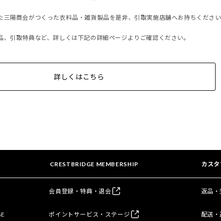
た三陽商会がつくった衣料品・雑貨製品を是非、引取実施店舗へお持ちくださ
品、引取特典など、詳しくは下記の詳細ページよりご確認ください。
詳しくはこちら
CRESTBRIDGE MEMBERSHIP
カスタ
E
会員登録・特典・退会
返品・
GE
ポイントサービス・ステージ
配送・