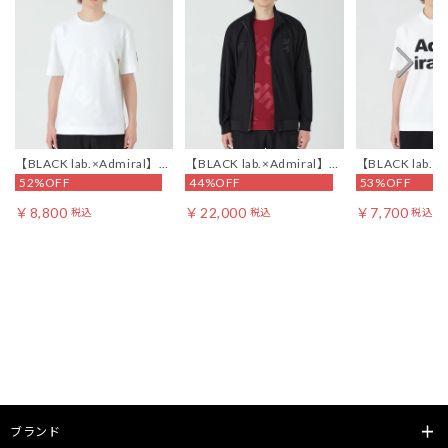
【BLACK lab.×Admiral】ビ
【BLACK lab.×Admiral】
【BLACK lab.×
52%OFF
44%OFF
53%OFF
ッグエンボスロゴTシャツ
3Dトリコットトラックジャ
ャドーチェック
ケット
ィックTシャツ
￥8,800
￥22,000
￥7,700
税込
税込
税込
ブランド