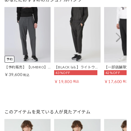
予約
【予約販売】【UMBRO】
【BLACK lab.】ライトウェ
【一部店舗限定
43%OFF
42%OFF
クレストブリッジチェック
イトダウンファブリックト
ャージートラッ
￥39,600
税込
コンビトラックパンツ
ラックパンツ
￥19,800
￥17,600
税込
税込
このアイテムを見ている人が見たアイテム