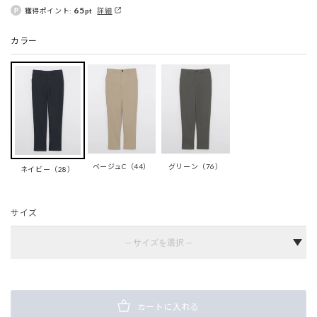
65
獲得ポイント:
pt
詳細
カラー
ベージュC（44）
グリーン（76）
ネイビー（28）
サイズ
カートに入れる