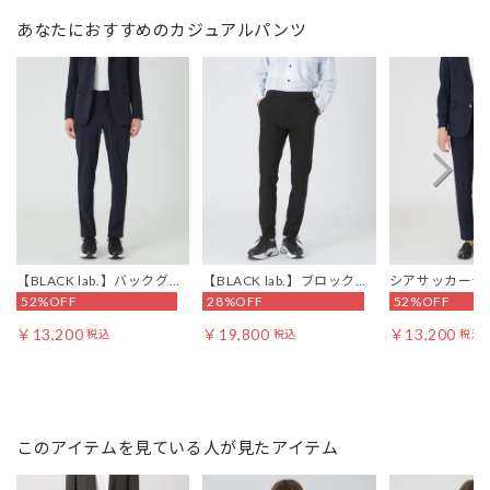
あなたにおすすめのカジュアルパンツ
【BLACK lab.】バックグリ
【BLACK lab.】ブロックメ
シアサッカージ
52%OFF
28%OFF
52%OFF
ッドトリコットトラウザー
ッシュスキニートラウザー
ラウザーズ
ズ
ズ
￥13,200
￥19,800
￥13,200
税込
税込
税込
このアイテムを見ている人が見たアイテム