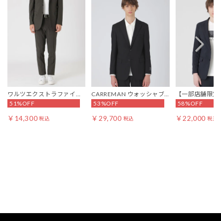
ワルツエクストラファイン
CARREMAN ウォッシャブ
【一部店舗限定】
51%OFF
53%OFF
58%OFF
サマートラウザーズ
ルソリッドジャケット
トレッチダブル
ケット
￥14,300
￥29,700
￥22,000
税込
税込
税込