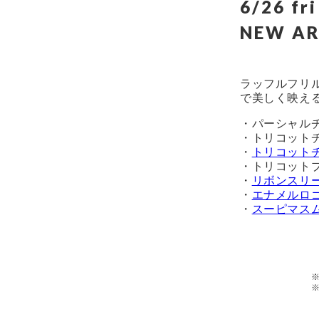
6/26 fri
NEW AR
ラッフルフリ
で美しく映え
・パーシャル
・トリコット
・
トリコット
・トリコット
・
リボンスリ
・
エナメルロ
・
スーピマス