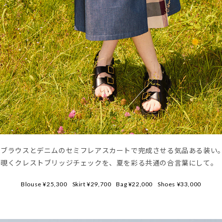
のブラウスとデニムのセミフレアスカートで完成させる気品ある装い
ら覗くクレストブリッジチェックを、夏を彩る共通の合言葉にして。
Blouse ¥25,300
Skirt ¥29,700
Bag ¥22,000
Shoes ¥33,000