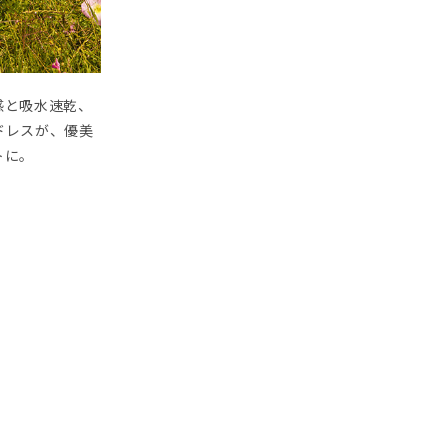
感と吸水速乾、
ドレスが、優美
トに。