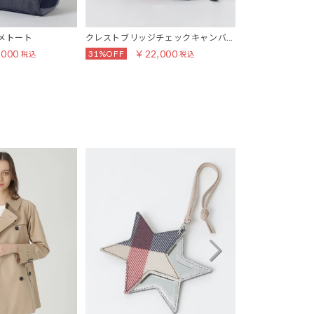
メトート
クレストブリッジチェックキャンバス
クレストブリッ
スクエアミニトート
ザーバッグ
,000
￥22,000
31%OFF
税込
税込
￥36,300
税込