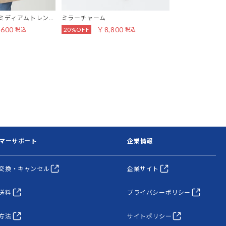
ミディアムトレンチ
ミラーチャーム
ファインダブル
ト
,600
￥8,800
￥77
20%OFF
22%OFF
税込
税込
マーサポート
企業情報
交換・キャンセル
企業サイト
送料
プライバシーポリシー
方法
サイトポリシー