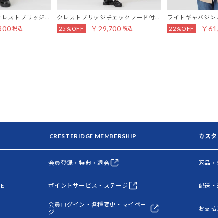
クレストブリッジチ
クレストブリッジチェックフード付き
ライトギャバジン
イティアードスカー
ストール
コート
300
￥29,700
￥61
25%OFF
22%OFF
税込
税込
CRESTBRIDGE MEMBERSHIP
カスタ
E
会員登録・特典・退会
返品・
GE
ポイントサービス・ステージ
配送・
会員ログイン・各種変更・マイペー
お支払
ジ