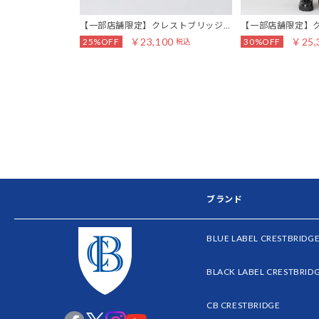
【一部店舗限定】クレストブリッジチ
【一部店舗限定】
ェックPVC長財布
ェッククールドラ
￥23,100
￥25,
25%OFF
30%OFF
税込
ト
ブランド
BLUE LABEL CRESTBRIDG
BLACK LABEL CRESTBRID
CB CRESTBRIDGE