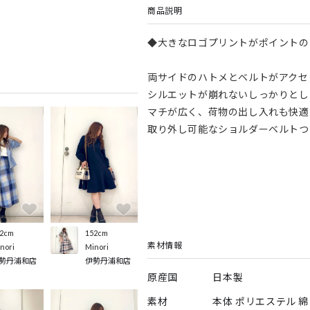
商品説明
◆大きなロゴプリントがポイントの
両サイドのハトメとベルトがアクセ
シルエットが崩れないしっかりとし
マチが広く、荷物の出し入れも快適
取り外し可能なショルダーベルトつ
152cm
2cm
素材情報
Minori
nori
伊勢丹浦和店
勢丹浦和店
原産国
日本製
素材
本体 ポリエステル 綿