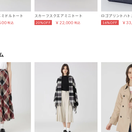
メミドルトート
スカーフスクエアミニトート
ロゴプリントハト
500
￥22,000
￥33
20%OFF
16%OFF
税込
税込
ム