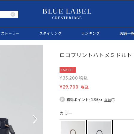
ストーリー
スタイリング
ランキング
店舗一
ロゴプリントハトメミドルト
16%OFF
¥35,200 税込
¥29,700
税込
135
獲得ポイント:
pt
詳細
カラー