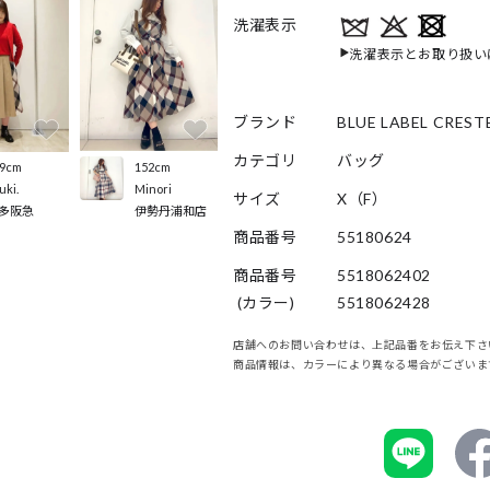
洗濯表示
洗濯表示とお取り扱い
ブランド
BLUE LABEL CREST
カテゴリ
バッグ
152cm
9cm
Minori
uki.
サイズ
X（F）
伊勢丹浦和店
多阪急
商品番号
55180624
商品番号
5518062402
(カラー)
5518062428
店舗へのお問い合わせは、上記品番をお伝え下さ
商品情報は、カラーにより異なる場合がございま