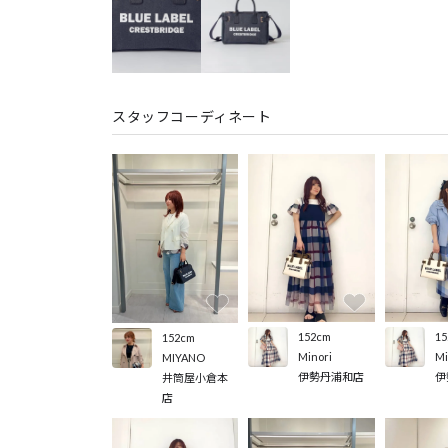
スタッフコーディネート
152cm
15
152cm
Minori
Mi
MIYANO
伊勢丹浦和店
伊
井筒屋小倉本
店