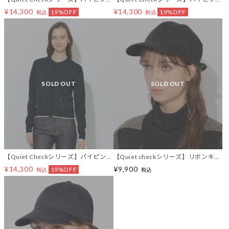
カーディガン
カーディガン
¥14,300
¥14,300
19%OFF
19%OFF
税込
税込
SOLD OUT
SOLD OUT
【Quiet Checkシリーズ】パイピング
【Quiet checkシリーズ】リボンキャ
カーディガン
ップ
¥14,300
¥9,900
19%OFF
税込
税込