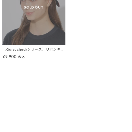
SOLD OUT
【Quiet checkシリーズ】リボンキャ
ップ
¥9,900
税込